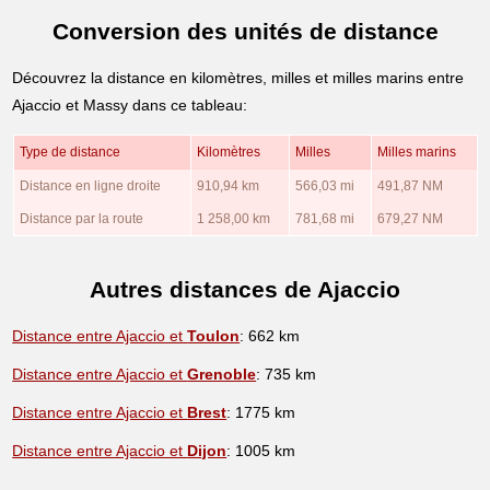
Conversion des unités de distance
Découvrez la distance en kilomètres, milles et milles marins entre
Ajaccio et Massy dans ce tableau:
Type de distance
Kilomètres
Milles
Milles marins
Distance en ligne droite
910,94 km
566,03 mi
491,87 NM
Distance par la route
1 258,00 km
781,68 mi
679,27 NM
Autres distances de Ajaccio
Distance entre Ajaccio et
Toulon
: 662 km
Distance entre Ajaccio et
Grenoble
: 735 km
Distance entre Ajaccio et
Brest
: 1775 km
Distance entre Ajaccio et
Dijon
: 1005 km