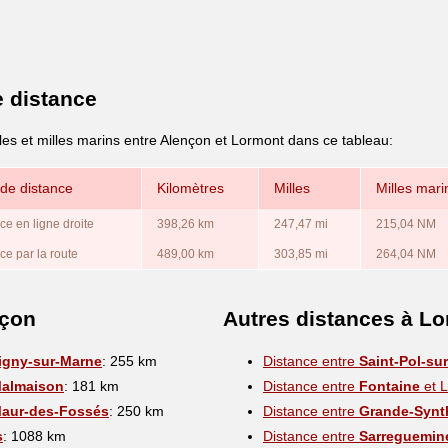
e distance
les et milles marins entre Alençon et Lormont dans ce tableau:
de distance
Kilomètres
Milles
Milles mari
ce en ligne droite
398,26 km
247,47 mi
215,04 NM
ce par la route
489,00 km
303,85 mi
264,04 NM
nçon
Autres distances à L
gny-sur-Marne
: 255 km
Distance entre
Saint-Pol-su
Malmaison
: 181 km
Distance entre
Fontaine
et 
Maur-des-Fossés
: 250 km
Distance entre
Grande-Synt
s
: 1088 km
Distance entre
Sarreguemin