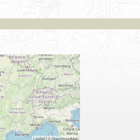
Leaflet
|
© OpenStreetMap