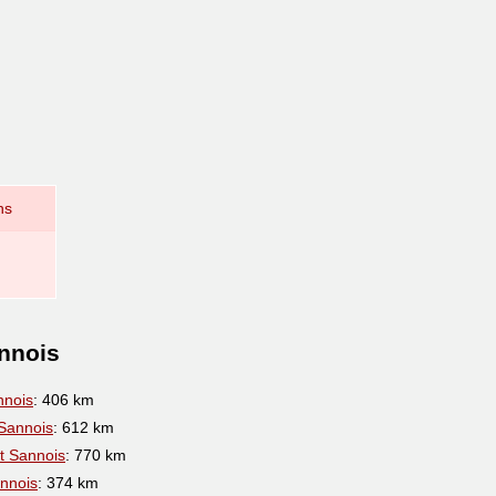
ns
annois
nnois
: 406 km
Sannois
: 612 km
t Sannois
: 770 km
nnois
: 374 km