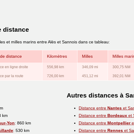
e distance
les et milles marins entre Alès et Sannois dans ce tableau:
de distance
Kilomètres
Milles
Milles mari
ce en ligne droite
556,98 km
346,09 mi
300,75 NM
ce par la route
726,00 km
451,12 mi
392,01 NM
Autres distances à S
km
Distance entre
Nantes
et Sa
3 km
Distance entre
Bordeaux
et 
sur-Yon
: 860 km
Distance entre
Montpellier
e
illarde
: 530 km
Distance entre
Rennes
et Sa