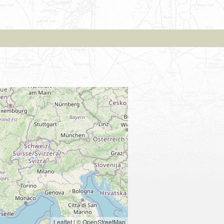
Leaflet
|
© OpenStreetMap