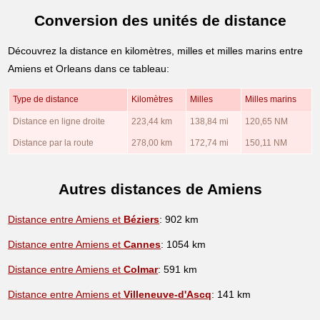
Conversion des unités de distance
Découvrez la distance en kilomètres, milles et milles marins entre
Amiens et Orleans dans ce tableau:
Type de distance
Kilomètres
Milles
Milles marins
Distance en ligne droite
223,44 km
138,84 mi
120,65 NM
Distance par la route
278,00 km
172,74 mi
150,11 NM
Autres distances de Amiens
Distance entre Amiens et
Béziers
: 902 km
Distance entre Amiens et
Cannes
: 1054 km
Distance entre Amiens et
Colmar
: 591 km
Distance entre Amiens et
Villeneuve-d'Ascq
: 141 km