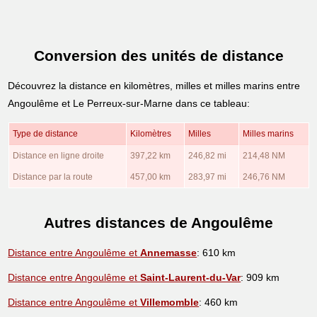
Conversion des unités de distance
Découvrez la distance en kilomètres, milles et milles marins entre
Angoulême et Le Perreux-sur-Marne dans ce tableau:
Type de distance
Kilomètres
Milles
Milles marins
Distance en ligne droite
397,22 km
246,82 mi
214,48 NM
Distance par la route
457,00 km
283,97 mi
246,76 NM
Autres distances de Angoulême
Distance entre Angoulême et
Annemasse
: 610 km
Distance entre Angoulême et
Saint-Laurent-du-Var
: 909 km
Distance entre Angoulême et
Villemomble
: 460 km