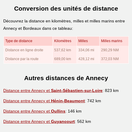
Conversion des unités de distance
Découvrez la distance en kilomètres, milles et milles marins entre
Annecy et Bordeaux dans ce tableau:
Type de distance
Kilomètres
Milles
Milles marins
Distance en ligne droite
537,62 km
334,06 mi
290,29 NM
Distance par la route
689,00 km
428,12 mi
372,03 NM
Autres distances de Annecy
Distance entre Annecy et
Saint-Sébastien-sur-Loire
: 823 km
Distance entre Annecy et
Hénin-Beaumont
: 742 km
Distance entre Annecy et
Oullins
: 146 km
Distance entre Annecy et
Guyancourt
: 562 km