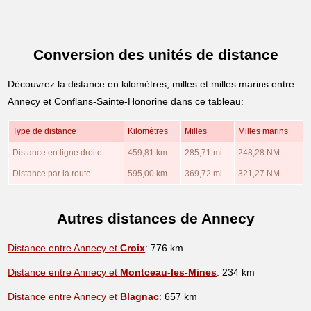
Conversion des unités de distance
Découvrez la distance en kilomètres, milles et milles marins entre
Annecy et Conflans-Sainte-Honorine dans ce tableau:
Type de distance
Kilomètres
Milles
Milles marins
Distance en ligne droite
459,81 km
285,71 mi
248,28 NM
Distance par la route
595,00 km
369,72 mi
321,27 NM
Autres distances de Annecy
Distance entre Annecy et
Croix
: 776 km
Distance entre Annecy et
Montceau-les-Mines
: 234 km
Distance entre Annecy et
Blagnac
: 657 km