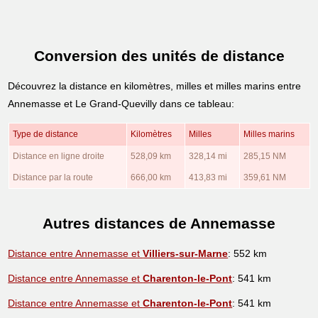
Conversion des unités de distance
Découvrez la distance en kilomètres, milles et milles marins entre
Annemasse et Le Grand-Quevilly dans ce tableau:
Type de distance
Kilomètres
Milles
Milles marins
Distance en ligne droite
528,09 km
328,14 mi
285,15 NM
Distance par la route
666,00 km
413,83 mi
359,61 NM
Autres distances de Annemasse
Distance entre Annemasse et
Villiers-sur-Marne
: 552 km
Distance entre Annemasse et
Charenton-le-Pont
: 541 km
Distance entre Annemasse et
Charenton-le-Pont
: 541 km