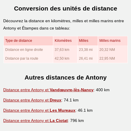
Conversion des unités de distance
Découvrez la distance en kilomètres, milles et milles marins entre
Antony et Étampes dans ce tableau:
Type de distance
Kilomètres
Milles
Milles marins
Distance en ligne droite
37,63 km
23,38 mi
20,32 NM
Distance par la route
42,50 km
26,41 mi
22,95 NM
Autres distances de Antony
Distance entre Antony et
Vandœuvre-lès-Nancy
: 400 km
Distance entre Antony et
Dreux
: 74.1 km
Distance entre Antony et
Les Mureaux
: 46.1 km
Distance entre Antony et
La Ciotat
: 796 km