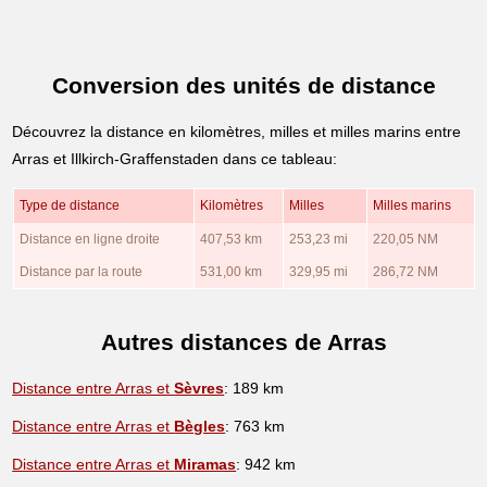
Conversion des unités de distance
Découvrez la distance en kilomètres, milles et milles marins entre
Arras et Illkirch-Graffenstaden dans ce tableau:
Type de distance
Kilomètres
Milles
Milles marins
Distance en ligne droite
407,53 km
253,23 mi
220,05 NM
Distance par la route
531,00 km
329,95 mi
286,72 NM
Autres distances de Arras
Distance entre Arras et
Sèvres
: 189 km
Distance entre Arras et
Bègles
: 763 km
Distance entre Arras et
Miramas
: 942 km