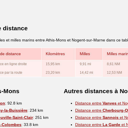
e distance
lles et milles marins entre Athis-Mons et Nogent-sur-Marne dans ce tab
de distance
Kilomètres
Milles
Milles mari
ce en ligne droite
15,95 km
9,91 mi
8,61 NM
ce par la route
23,20 km
14,42 mi
12,53 NM
is-Mons
Autres distances à N
non
: 92.8 km
Distance entre
Vanves
et No
y-la-Buissière
: 234 km
Distance entre
Cherbourg-Oc
uville-Saint-Clair
: 251 km
Distance entre
Sannois
et N
s-Colombes
: 33.8 km
Distance entre
La Garde
et 