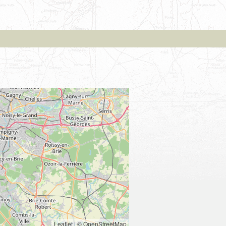
Leaflet
|
© OpenStreetMap