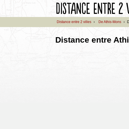
Distance entre 2 villes
›
De Athis-Mons
›
D
Distance entre Ath