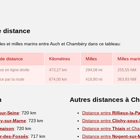
e distance
lles et milles marins entre Auch et Chambéry dans ce tableau:
de distance
Kilomètres
Milles
Milles mari
ce en ligne droite
473,27 km
294,08 mi
255,55 NM
ce par la route
674,00 km
418,80 mi
363,93 NM
h
Autres distances à C
sur-Seine
: 720 km
Distance entre
Rillieux-la-P
y-sur-Marne
: 723 km
Distance entre
Clichy-sous-
maison
: 720 km
Distance entre
Thiais
et Cha
r-des-Fossés
: 717 km
Distance entre
Nogent-sur-