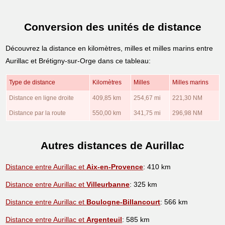
Conversion des unités de distance
Découvrez la distance en kilomètres, milles et milles marins entre
Aurillac et Brétigny-sur-Orge dans ce tableau:
Type de distance
Kilomètres
Milles
Milles marins
Distance en ligne droite
409,85 km
254,67 mi
221,30 NM
Distance par la route
550,00 km
341,75 mi
296,98 NM
Autres distances de Aurillac
Distance entre Aurillac et
Aix-en-Provence
: 410 km
Distance entre Aurillac et
Villeurbanne
: 325 km
Distance entre Aurillac et
Boulogne-Billancourt
: 566 km
Distance entre Aurillac et
Argenteuil
: 585 km