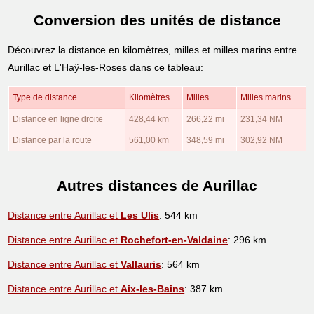
Conversion des unités de distance
Découvrez la distance en kilomètres, milles et milles marins entre
Aurillac et L'Haÿ-les-Roses dans ce tableau:
Type de distance
Kilomètres
Milles
Milles marins
Distance en ligne droite
428,44 km
266,22 mi
231,34 NM
Distance par la route
561,00 km
348,59 mi
302,92 NM
Autres distances de Aurillac
Distance entre Aurillac et
Les Ulis
: 544 km
Distance entre Aurillac et
Rochefort-en-Valdaine
: 296 km
Distance entre Aurillac et
Vallauris
: 564 km
Distance entre Aurillac et
Aix-les-Bains
: 387 km