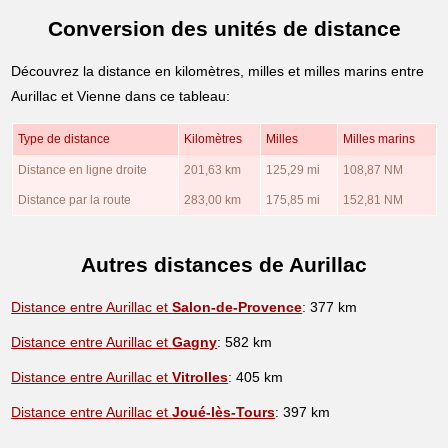
Conversion des unités de distance
Découvrez la distance en kilomètres, milles et milles marins entre
Aurillac et Vienne dans ce tableau:
Type de distance
Kilomètres
Milles
Milles marins
Distance en ligne droite
201,63 km
125,29 mi
108,87 NM
Distance par la route
283,00 km
175,85 mi
152,81 NM
Autres distances de Aurillac
Distance entre Aurillac et
Salon-de-Provence
: 377 km
Distance entre Aurillac et
Gagny
: 582 km
Distance entre Aurillac et
Vitrolles
: 405 km
Distance entre Aurillac et
Joué-lès-Tours
: 397 km