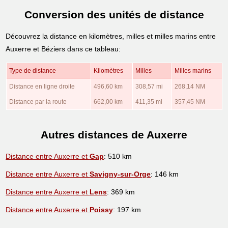
Conversion des unités de distance
Découvrez la distance en kilomètres, milles et milles marins entre
Auxerre et Béziers dans ce tableau:
Type de distance
Kilomètres
Milles
Milles marins
Distance en ligne droite
496,60 km
308,57 mi
268,14 NM
Distance par la route
662,00 km
411,35 mi
357,45 NM
Autres distances de Auxerre
Distance entre Auxerre et
Gap
: 510 km
Distance entre Auxerre et
Savigny-sur-Orge
: 146 km
Distance entre Auxerre et
Lens
: 369 km
Distance entre Auxerre et
Poissy
: 197 km