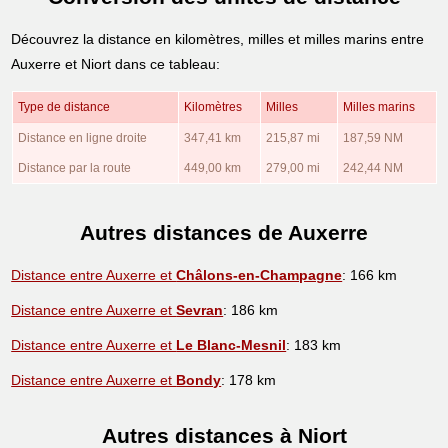
Découvrez la distance en kilomètres, milles et milles marins entre
Auxerre et Niort dans ce tableau:
Type de distance
Kilomètres
Milles
Milles marins
Distance en ligne droite
347,41 km
215,87 mi
187,59 NM
Distance par la route
449,00 km
279,00 mi
242,44 NM
Autres distances de Auxerre
Distance entre Auxerre et
Châlons-en-Champagne
: 166 km
Distance entre Auxerre et
Sevran
: 186 km
Distance entre Auxerre et
Le Blanc-Mesnil
: 183 km
Distance entre Auxerre et
Bondy
: 178 km
Autres distances à Niort