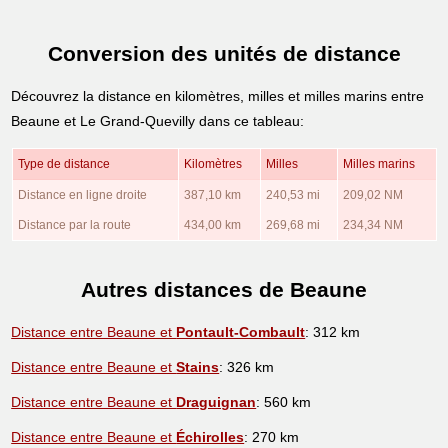
Conversion des unités de distance
Découvrez la distance en kilomètres, milles et milles marins entre
Beaune et Le Grand-Quevilly dans ce tableau:
Type de distance
Kilomètres
Milles
Milles marins
Distance en ligne droite
387,10 km
240,53 mi
209,02 NM
Distance par la route
434,00 km
269,68 mi
234,34 NM
Autres distances de Beaune
Distance entre Beaune et
Pontault-Combault
: 312 km
Distance entre Beaune et
Stains
: 326 km
Distance entre Beaune et
Draguignan
: 560 km
Distance entre Beaune et
Échirolles
: 270 km