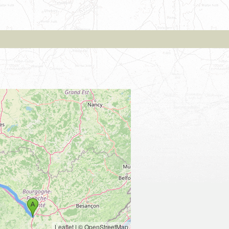
Leaflet
|
© OpenStreetMap