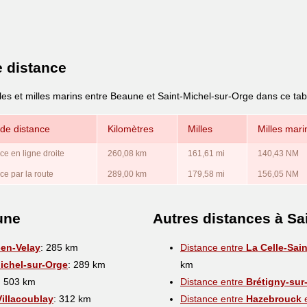
e distance
les et milles marins entre Beaune et Saint-Michel-sur-Orge dans ce tab
de distance
Kilomètres
Milles
Milles mari
ce en ligne droite
260,08 km
161,61 mi
140,43 NM
ce par la route
289,00 km
179,58 mi
156,05 NM
une
Autres distances à Sa
-en-Velay
: 285 km
Distance entre
La Celle-Sai
ichel-sur-Orge
: 289 km
km
: 503 km
Distance entre
Brétigny-sur
Villacoublay
: 312 km
Distance entre
Hazebrouck
e