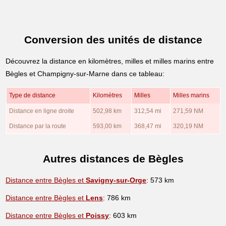
Conversion des unités de distance
Découvrez la distance en kilomètres, milles et milles marins entre
Bègles et Champigny-sur-Marne dans ce tableau:
Type de distance
Kilomètres
Milles
Milles marins
Distance en ligne droite
502,98 km
312,54 mi
271,59 NM
Distance par la route
593,00 km
368,47 mi
320,19 NM
Autres distances de Bègles
Distance entre Bègles et
Savigny-sur-Orge
: 573 km
Distance entre Bègles et
Lens
: 786 km
Distance entre Bègles et
Poissy
: 603 km