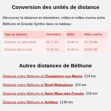
Conversion des unités de distance
Découvrez la distance en kilomètres, milles et milles marins entre
Béthune et Grande-Synthe dans ce tableau:
Type de distance
Kilomètres
Milles
Milles marins
Distance en ligne droite
58,71 km
36,48 mi
31,70 NM
Distance par la route
71,60 km
44,49 mi
38,66 NM
Autres distances de Béthune
Distance entre Béthune et
Champigny-sur-Marne
: 214 km
Distance entre Béthune et
Rueil-Malmaison
: 224 km
Distance entre Béthune et
Saint-Maur-des-Fossés
: 216 km
Distance entre Béthune et
Antibes
: 1136 km