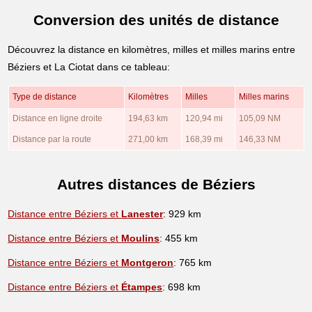
Conversion des unités de distance
Découvrez la distance en kilomètres, milles et milles marins entre
Béziers et La Ciotat dans ce tableau:
Type de distance
Kilomètres
Milles
Milles marins
Distance en ligne droite
194,63 km
120,94 mi
105,09 NM
Distance par la route
271,00 km
168,39 mi
146,33 NM
Autres distances de Béziers
Distance entre Béziers et
Lanester
: 929 km
Distance entre Béziers et
Moulins
: 455 km
Distance entre Béziers et
Montgeron
: 765 km
Distance entre Béziers et
Étampes
: 698 km