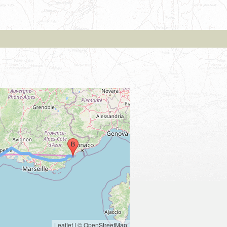
Leaflet
|
© OpenStreetMap