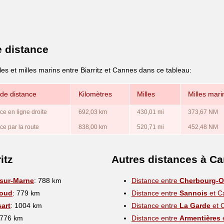
e distance
les et milles marins entre Biarritz et Cannes dans ce tableau:
de distance
Kilomètres
Milles
Milles mari
ce en ligne droite
692,03 km
430,01 mi
373,67 NM
ce par la route
838,00 km
520,71 mi
452,48 NM
itz
Autres distances à C
sur-Marne
: 788 km
Distance entre
Cherbourg-Oc
loud
: 779 km
Distance entre
Sannois
et C
art
: 1004 km
Distance entre
La Garde
et 
 776 km
Distance entre
Armentières