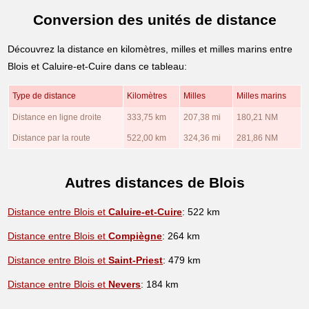
Conversion des unités de distance
Découvrez la distance en kilomètres, milles et milles marins entre
Blois et Caluire-et-Cuire dans ce tableau:
Type de distance
Kilomètres
Milles
Milles marins
Distance en ligne droite
333,75 km
207,38 mi
180,21 NM
Distance par la route
522,00 km
324,36 mi
281,86 NM
Autres distances de Blois
Distance entre Blois et
Caluire-et-Cuire
: 522 km
Distance entre Blois et
Compiègne
: 264 km
Distance entre Blois et
Saint-Priest
: 479 km
Distance entre Blois et
Nevers
: 184 km