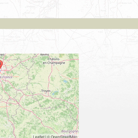
Leaflet
|
© OpenStreetMap