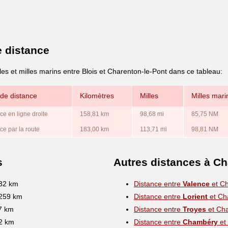
e distance
les et milles marins entre Blois et Charenton-le-Pont dans ce tableau:
de distance
Kilomètres
Milles
Milles mari
ce en ligne droite
158,81 km
98,68 mi
85,75 NM
ce par la route
183,00 km
113,71 mi
98,81 NM
s
Autres distances à Ch
332 km
Distance entre
Valence
et Ch
 259 km
Distance entre
Lorient
et Ch
7 km
Distance entre
Troyes
et Cha
.2 km
Distance entre
Chambéry
et