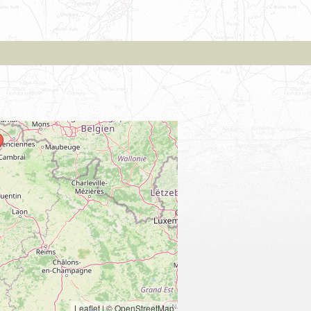
Leaflet
|
© OpenStreetMap