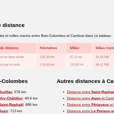
e distance
lles et milles marins entre Bois-Colombes et Cambrai dans ce tableau:
de distance
Kilomètres
Milles
Milles mari
ce en ligne droite
156,30 km
97,12 mi
84,40 NM
ce par la route
178,00 km
110,60 mi
96,11 NM
s-Colombes
Autres distances à C
Aurillac
: 576 km
Distance entre
Saint-Raphaë
Viry-Châtillon
: 40.6 km
Distance entre
Agen
et Camb
Saint-Raphaël
: 886 km
Distance entre
Périgueux
et
Agen
: 713 km
Distance entre
Le Perreux-s