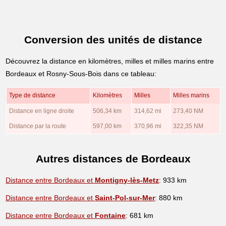
Conversion des unités de distance
Découvrez la distance en kilomètres, milles et milles marins entre
Bordeaux et Rosny-Sous-Bois dans ce tableau:
Type de distance
Kilomètres
Milles
Milles marins
Distance en ligne droite
506,34 km
314,62 mi
273,40 NM
Distance par la route
597,00 km
370,96 mi
322,35 NM
Autres distances de Bordeaux
Distance entre Bordeaux et
Montigny-lès-Metz
: 933 km
Distance entre Bordeaux et
Saint-Pol-sur-Mer
: 880 km
Distance entre Bordeaux et
Fontaine
: 681 km