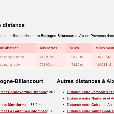
e distance
les et milles marins entre Boulogne-Billancourt et Aix-en-Provence dan
de distance
Kilomètres
Milles
Milles mari
ce en ligne droite
640,99 km
398,29 mi
346,11 NM
ce par la route
761,00 km
472,86 mi
410,91 NM
ogne-Billancourt
Autres distances à Ai
rt et
Coudekerque-Branche
: 301
Distance entre
Versailles
et 
Distance entre
Nanterre
et A
rt et
Montfermeil
: 33.2 km
Distance entre
Créteil
et Aix
rt et
La Garenne-Colombes
: 11
Distance entre
Aulnay-sous