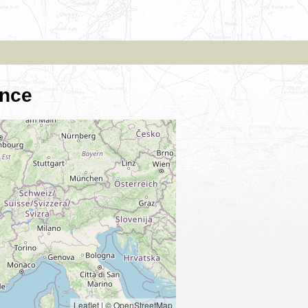
ence
Leaflet
|
© OpenStreetMap