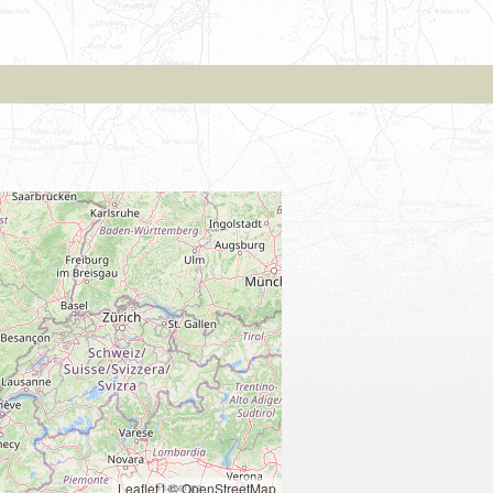
Leaflet
|
© OpenStreetMap