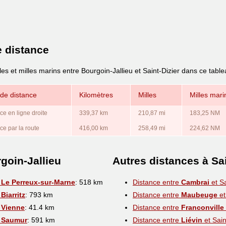
e distance
es et milles marins entre Bourgoin-Jallieu et Saint-Dizier dans ce table
de distance
Kilomètres
Milles
Milles mari
ce en ligne droite
339,37 km
210,87 mi
183,25 NM
ce par la route
416,00 km
258,49 mi
224,62 NM
goin-Jallieu
Autres distances à Sai
t
Le Perreux-sur-Marne
: 518 km
Distance entre
Cambrai
et Sa
t
Biarritz
: 793 km
Distance entre
Maubeuge
et
t
Vienne
: 41.4 km
Distance entre
Franconville
t
Saumur
: 591 km
Distance entre
Liévin
et Sain