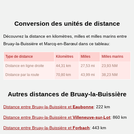
Conversion des unités de distance
Découvrez la distance en kilomètres, milles et milles marins entre
Bruay-la-Buissière et Marcq-en-Barœul dans ce tableau:
Type de distance
Kilomètres
Milles
Milles marins
Distance en ligne droite
44,31 km
27,53 mi
23,93 NM
Distance par la route
70,80 km
43,99 mi
38,23 NM
Autres distances de Bruay-la-Buissière
Distance entre Bruay-la-Buissière et
Eaubonne
: 222 km
Distance entre Bruay-la-Buissière et
Villeneuve-sur-Lot
: 860 km
Distance entre Bruay-la-Buissière et
Forbach
: 443 km