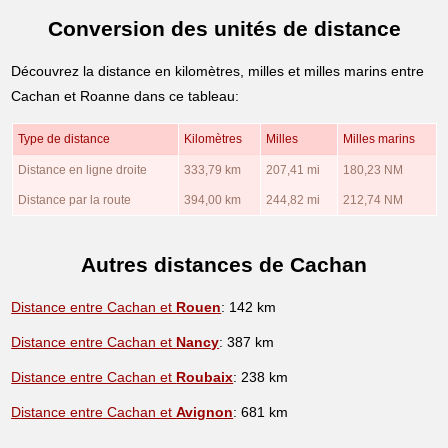
Conversion des unités de distance
Découvrez la distance en kilomètres, milles et milles marins entre
Cachan et Roanne dans ce tableau:
Type de distance
Kilomètres
Milles
Milles marins
Distance en ligne droite
333,79 km
207,41 mi
180,23 NM
Distance par la route
394,00 km
244,82 mi
212,74 NM
Autres distances de Cachan
Distance entre Cachan et
Rouen
: 142 km
Distance entre Cachan et
Nancy
: 387 km
Distance entre Cachan et
Roubaix
: 238 km
Distance entre Cachan et
Avignon
: 681 km