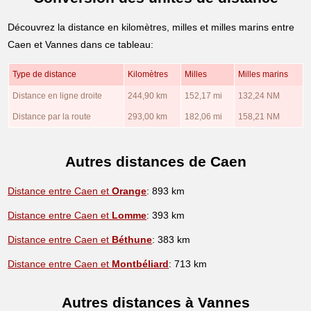
Découvrez la distance en kilomètres, milles et milles marins entre
Caen et Vannes dans ce tableau:
Type de distance
Kilomètres
Milles
Milles marins
Distance en ligne droite
244,90 km
152,17 mi
132,24 NM
Distance par la route
293,00 km
182,06 mi
158,21 NM
Autres distances de Caen
Distance entre Caen et
Orange
: 893 km
Distance entre Caen et
Lomme
: 393 km
Distance entre Caen et
Béthune
: 383 km
Distance entre Caen et
Montbéliard
: 713 km
Autres distances à Vannes