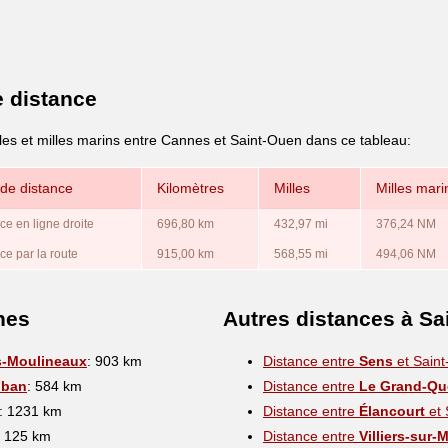
e distance
lles et milles marins entre Cannes et Saint-Ouen dans ce tableau:
de distance
Kilomètres
Milles
Milles mari
ce en ligne droite
696,80 km
432,97 mi
376,24 NM
ce par la route
915,00 km
568,55 mi
494,06 NM
nes
Autres distances à Sa
s-Moulineaux
: 903 km
Distance entre
Sens
et Sain
uban
: 584 km
Distance entre
Le Grand-Que
: 1231 km
Distance entre
Élancourt
et 
: 125 km
Distance entre
Villiers-sur-