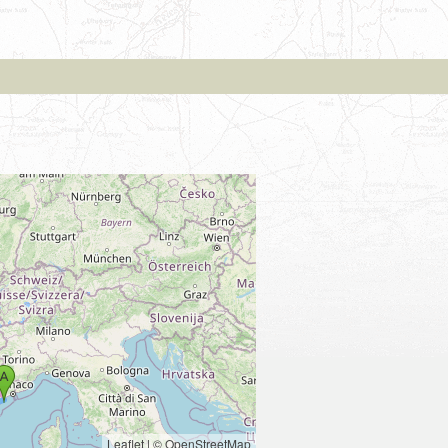
Leaflet
|
© OpenStreetMap