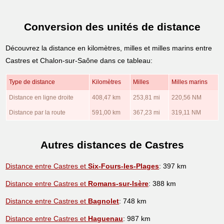
Conversion des unités de distance
Découvrez la distance en kilomètres, milles et milles marins entre
Castres et Chalon-sur-Saône dans ce tableau:
Type de distance
Kilomètres
Milles
Milles marins
Distance en ligne droite
408,47 km
253,81 mi
220,56 NM
Distance par la route
591,00 km
367,23 mi
319,11 NM
Autres distances de Castres
Distance entre Castres et
Six-Fours-les-Plages
: 397 km
Distance entre Castres et
Romans-sur-Isère
: 388 km
Distance entre Castres et
Bagnolet
: 748 km
Distance entre Castres et
Haguenau
: 987 km