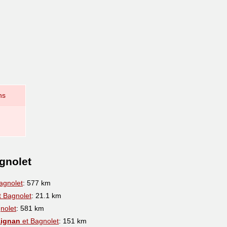
ns
gnolet
agnolet
: 577 km
 Bagnolet
: 21.1 km
nolet
: 581 km
Aignan
et Bagnolet
: 151 km