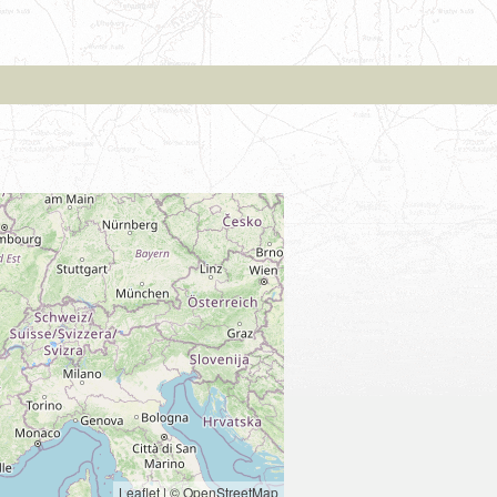
Leaflet
|
© OpenStreetMap