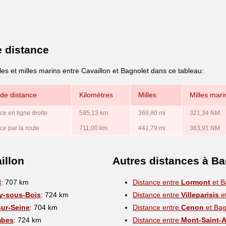
e distance
les et milles marins entre Cavaillon et Bagnolet dans ce tableau:
de distance
Kilomètres
Milles
Milles mari
ce en ligne droite
595,13 km
369,80 mi
321,34 NM
ce par la route
711,00 km
441,79 mi
383,91 NM
illon
Autres distances à Ba
l
: 707 km
Distance entre
Lormont
et B
y-sous-Bois
: 724 km
Distance entre
Villeparisis
et
sur-Seine
: 704 km
Distance entre
Cenon
et Bag
mbes
: 724 km
Distance entre
Mont-Saint-