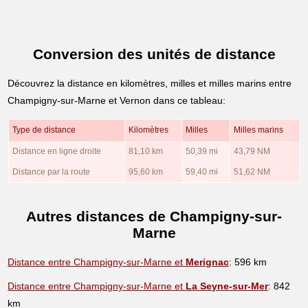
Conversion des unités de distance
Découvrez la distance en kilomètres, milles et milles marins entre
Champigny-sur-Marne et Vernon dans ce tableau:
Type de distance
Kilomètres
Milles
Milles marins
Distance en ligne droite
81,10 km
50,39 mi
43,79 NM
Distance par la route
95,60 km
59,40 mi
51,62 NM
Autres distances de Champigny-sur-
Marne
Distance entre Champigny-sur-Marne et
Merignac
: 596 km
Distance entre Champigny-sur-Marne et
La Seyne-sur-Mer
: 842
km