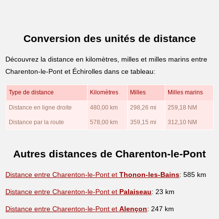
Conversion des unités de distance
Découvrez la distance en kilomètres, milles et milles marins entre
Charenton-le-Pont et Échirolles dans ce tableau:
Type de distance
Kilomètres
Milles
Milles marins
Distance en ligne droite
480,00 km
298,26 mi
259,18 NM
Distance par la route
578,00 km
359,15 mi
312,10 NM
Autres distances de Charenton-le-Pont
Distance entre Charenton-le-Pont et
Thonon-les-Bains
: 585 km
Distance entre Charenton-le-Pont et
Palaiseau
: 23 km
Distance entre Charenton-le-Pont et
Alençon
: 247 km