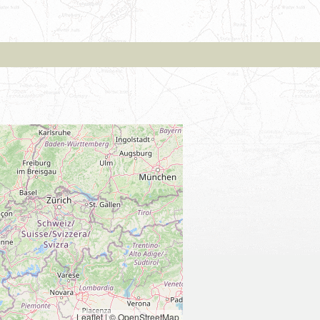
Leaflet
|
© OpenStreetMap