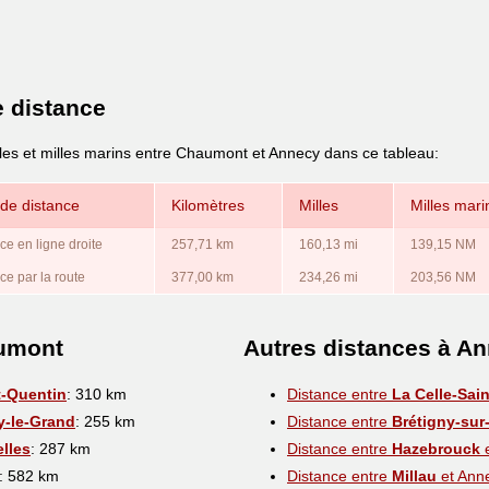
e distance
lles et milles marins entre Chaumont et Annecy dans ce tableau:
de distance
Kilomètres
Milles
Milles mari
ce en ligne droite
257,71 km
160,13 mi
139,15 NM
ce par la route
377,00 km
234,26 mi
203,56 NM
aumont
Autres distances à A
t-Quentin
: 310 km
Distance entre
La Celle-Sai
y-le-Grand
: 255 km
Distance entre
Brétigny-sur
elles
: 287 km
Distance entre
Hazebrouck
e
: 582 km
Distance entre
Millau
et Ann