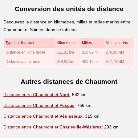
Conversion des unités de distance
Découvrez la distance en kilomètres, milles et milles marins entre
Chaumont et Saintes dans ce tableau:
Type de distance
Kilomètres
Milles
Milles marins
Distance en ligne droite
511,81 km
318,02 mi
276,36 NM
Distance par la route
644,00 km
400,16 mi
347,73 NM
Autres distances de Chaumont
Distance entre Chaumont et
Niort
: 582 km
Distance entre Chaumont et
Pessac
: 766 km
Distance entre Chaumont et
Vénissieux
: 315 km
Distance entre Chaumont et
Charleville-Mézières
: 293 km