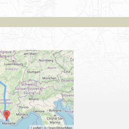
Leaflet
|
© OpenStreetMap