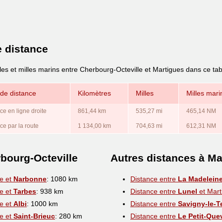
e distance
les et milles marins entre Cherbourg-Octeville et Martigues dans ce ta
de distance
Kilomètres
Milles
Milles mari
ce en ligne droite
861,44 km
535,27 mi
465,14 NM
ce par la route
1 134,00 km
704,63 mi
612,31 NM
bourg-Octeville
Autres distances à Ma
le et
Narbonne
: 1080 km
Distance entre
La Madelein
le et
Tarbes
: 938 km
Distance entre
Lunel
et Mart
le et
Albi
: 1000 km
Distance entre
Savigny-le-T
le et
Saint-Brieuc
: 280 km
Distance entre
Le Petit-Quev