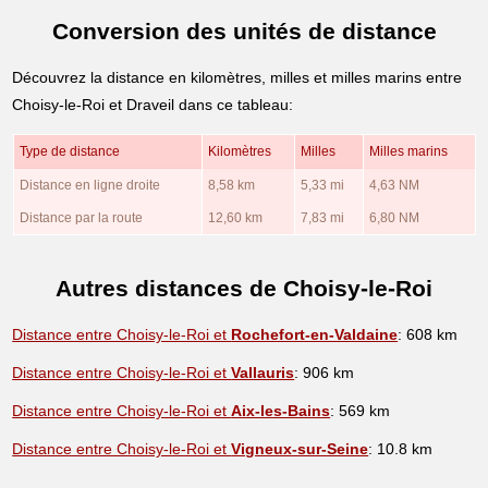
Conversion des unités de distance
Découvrez la distance en kilomètres, milles et milles marins entre
Choisy-le-Roi et Draveil dans ce tableau:
Type de distance
Kilomètres
Milles
Milles marins
Distance en ligne droite
8,58 km
5,33 mi
4,63 NM
Distance par la route
12,60 km
7,83 mi
6,80 NM
Autres distances de Choisy-le-Roi
Distance entre Choisy-le-Roi et
Rochefort-en-Valdaine
: 608 km
Distance entre Choisy-le-Roi et
Vallauris
: 906 km
Distance entre Choisy-le-Roi et
Aix-les-Bains
: 569 km
Distance entre Choisy-le-Roi et
Vigneux-sur-Seine
: 10.8 km