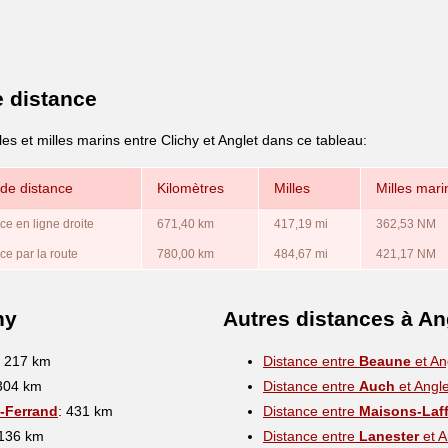
e distance
es et milles marins entre Clichy et Anglet dans ce tableau:
de distance
Kilomètres
Milles
Milles mari
ce en ligne droite
671,40 km
417,19 mi
362,53 NM
ce par la route
780,00 km
484,67 mi
421,17 NM
hy
Autres distances à An
: 217 km
Distance entre
Beaune
et An
 304 km
Distance entre
Auch
et Angle
-Ferrand
: 431 km
Distance entre
Maisons-Laff
 136 km
Distance entre
Lanester
et A