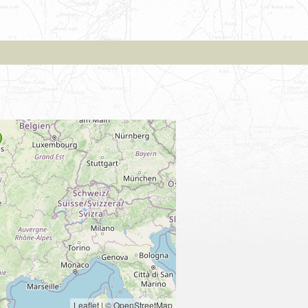
Leaflet
|
© OpenStreetMap