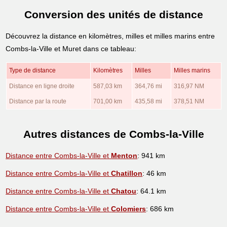
Conversion des unités de distance
Découvrez la distance en kilomètres, milles et milles marins entre
Combs-la-Ville et Muret dans ce tableau:
Type de distance
Kilomètres
Milles
Milles marins
Distance en ligne droite
587,03 km
364,76 mi
316,97 NM
Distance par la route
701,00 km
435,58 mi
378,51 NM
Autres distances de Combs-la-Ville
Distance entre Combs-la-Ville et
Menton
: 941 km
Distance entre Combs-la-Ville et
Chatillon
: 46 km
Distance entre Combs-la-Ville et
Chatou
: 64.1 km
Distance entre Combs-la-Ville et
Colomiers
: 686 km