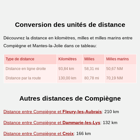
Conversion des unités de distance
Découvrez la distance en kilomètres, milles et milles marins entre
Compiègne et Mantes-la-Jolie dans ce tableau:
Type de distance
Kilomètres
Milles
Milles marins
Distance en ligne droite
93,84 km
58,31 mi
50,67 NM
Distance par la route
130,00 km
80,78 mi
70,19 NM
Autres distances de Compiègne
Distance entre Compiègne et
Fleury-les-Aubrais
: 210 km
Distance entre Compiègne et
Dammarie-les-Lys
: 132 km
Distance entre Compiègne et
Croix
: 166 km