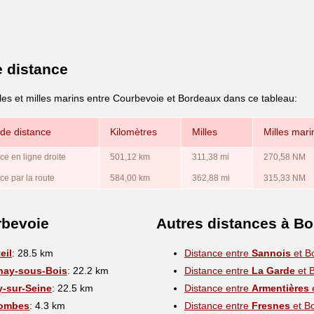
e distance
lles et milles marins entre Courbevoie et Bordeaux dans ce tableau:
de distance
Kilomètres
Milles
Milles mari
ce en ligne droite
501,12 km
311,38 mi
270,58 NM
ce par la route
584,00 km
362,88 mi
315,33 NM
rbevoie
Autres distances à B
eil
: 28.5 km
Distance entre
Sannois
et B
nay-sous-Bois
: 22.2 km
Distance entre
La Garde
et 
y-sur-Seine
: 22.5 km
Distance entre
Armentières
ombes
: 4.3 km
Distance entre
Fresnes
et B