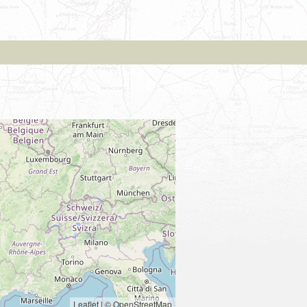
Leaflet
|
© OpenStreetMap