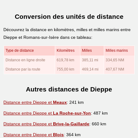
Conversion des unités de distance
Découvrez la distance en kilomètres, milles et milles marins entre
Dieppe et Romans-sur-Isère dans ce tableau:
Type de distance
Kilomètres
Milles
Milles marins
Distance en ligne droite
619,78 km
385,11 mi
334,65 NM
Distance par la route
755,00 km
469,14 mi
407,67 NM
Autres distances de Dieppe
Distance entre Dieppe et
Meaux
: 241 km
Distance entre Dieppe et
La Roche-sur-Yon
: 487 km
Distance entre Dieppe et
Brive-la-Gaillarde
: 660 km
Distance entre Dieppe et
Blois
: 364 km