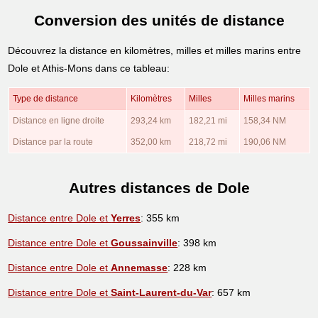
Conversion des unités de distance
Découvrez la distance en kilomètres, milles et milles marins entre
Dole et Athis-Mons dans ce tableau:
Type de distance
Kilomètres
Milles
Milles marins
Distance en ligne droite
293,24 km
182,21 mi
158,34 NM
Distance par la route
352,00 km
218,72 mi
190,06 NM
Autres distances de Dole
Distance entre Dole et
Yerres
: 355 km
Distance entre Dole et
Goussainville
: 398 km
Distance entre Dole et
Annemasse
: 228 km
Distance entre Dole et
Saint-Laurent-du-Var
: 657 km