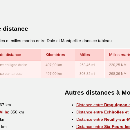
e distance
les et milles marins entre Dole et Montpellier dans ce tableau:
de distance
Kilomètres
Milles
Milles mari
ce en ligne droite
407,90 km
253,46 mi
220,25 NM
ce par la route
497,00 km
308,82 mi
268,36 NM
Autres distances à Mo
567 km
Distance entre
Draguignan
e
ille
: 350 km
Distance entre
Échirolles
et 
 km
Distance entre
Neuilly-sur-
7 km
Distance entre
Six-Fours-le