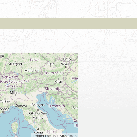
Leaflet
|
© OpenStreetMap