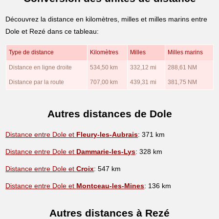
Découvrez la distance en kilomètres, milles et milles marins entre
Dole et Rezé dans ce tableau:
Type de distance
Kilomètres
Milles
Milles marins
Distance en ligne droite
534,50 km
332,12 mi
288,61 NM
Distance par la route
707,00 km
439,31 mi
381,75 NM
Autres distances de Dole
Distance entre Dole et
Fleury-les-Aubrais
: 371 km
Distance entre Dole et
Dammarie-les-Lys
: 328 km
Distance entre Dole et
Croix
: 547 km
Distance entre Dole et
Montceau-les-Mines
: 136 km
Autres distances à Rezé