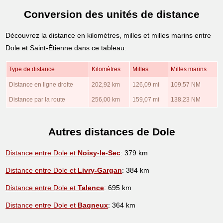
Conversion des unités de distance
Découvrez la distance en kilomètres, milles et milles marins entre
Dole et Saint-Étienne dans ce tableau:
Type de distance
Kilomètres
Milles
Milles marins
Distance en ligne droite
202,92 km
126,09 mi
109,57 NM
Distance par la route
256,00 km
159,07 mi
138,23 NM
Autres distances de Dole
Distance entre Dole et
Noisy-le-Sec
: 379 km
Distance entre Dole et
Livry-Gargan
: 384 km
Distance entre Dole et
Talence
: 695 km
Distance entre Dole et
Bagneux
: 364 km